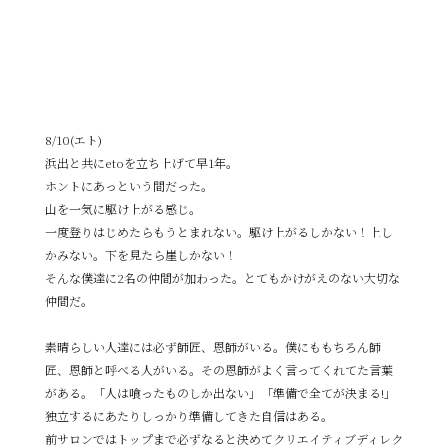
8/10(エト)
浜出と共にetoを立ち上げて早1年。
ホントにあっという間だった。
山を一気に駆け上がる感じ。
一度登りはじめたらもうとまれない。駆け上がるしかない！上し
かみない。下を見たら崖しかない！
そんな僕達に2名の仲間が加わった。とてもかけがえのない大切な
仲間だ。
素晴らしい人達には必ず師匠、恩師がいる。僕にももちろん師
匠、恩師と呼べる人がいる。その恩師がよく言ってくれてた言葉
がある。「人は喰ったものしか出ない」「準備で全てが決まる!」
独立するにあたりしっかり準備してきた自信はある。
前サロンではトップまで必ずなると決めてクリエイティブディレク