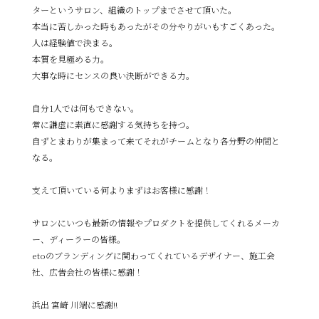
ターというサロン、組織のトップまでさせて頂いた。
本当に苦しかった時もあったがその分やりがいもすごくあった。
人は経験値で決まる。
本質を見極める力。
大事な時にセンスの良い決断ができる力。
自分1人では何もできない。
常に謙虚に素直に感謝する気持ちを持つ。
自ずとまわりが集まって来てそれがチームとなり各分野の仲間と
なる。
支えて頂いている何よりまずはお客様に感謝！
サロンにいつも最新の情報やプロダクトを提供してくれるメーカ
ー、ディーラーの皆様。
etoのブランディングに関わってくれているデザイナー、施工会
社、広告会社の皆様に感謝！
浜出 宮崎 川端に感謝‼︎